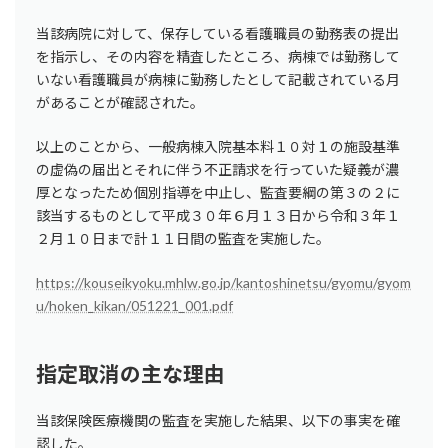
当該病院に対して、保存している看護職員の勤務表の提出
を指示し、その内容を精査したところ、病棟では勤務して
いない看護職員が病棟に勤務したとして記載されている月
があることが確認された。
以上のことから、一般病棟入院基本料１０対１の施設基準
の虚偽の届出とそれに伴う不正請求を行っていた疑義が濃
厚となったため個別指導を中止し、監査要綱の第３の２に
該当するものとして平成３０年６月１３日から令和３年１
２月１０日まで計１１日間の監査を実施した。
https://kouseikyoku.mhlw.go.jp/kantoshinetsu/gyomu/gyom
u/hoken_kikan/051221_001.pdf
指定取消の主な理由
当該保険医療機関の監査を実施した結果、以下の事実を確
認した。