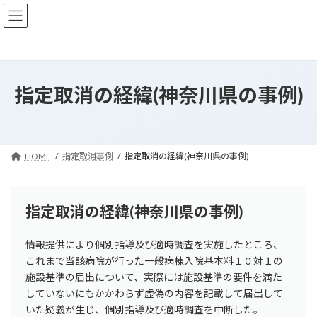
コ
ナ
ン
ビ
テ
ゲ
ン
ー
ツ
シ
へ
ョ
指定取消の経緯(神奈川県の事例)
ス
ン
キ
に
ッ
移
プ
動
HOME
指定取消事例
指定取消の経緯(神奈川県の事例)
指定取消の経緯(神奈川県の事例)
情報提供により個別指導及び適時調査を実施したところ、
これまで当該病院が行った一般病棟入院基本料１０対１の
施設基準の届出について、実際には施設基準の要件を満た
していないにもかかわらず虚偽の内容を記載して届出して
いた疑義が生じ、個別指導及び適時調査を中断した。